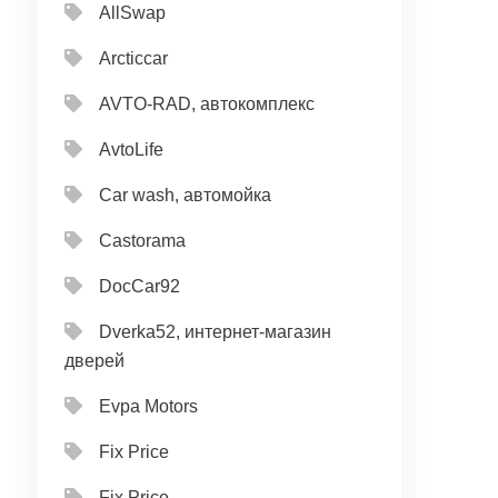
AllSwap
Arcticcar
AVTO-RAD, автокомплекс
AvtoLife
Car wash, автомойка
Castorama
DocCar92
Dverka52, интернет-магазин
дверей
Evpa Motors
Fix Price
Fix Price