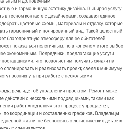
нальным и долговечным.
стную и гармоничную эстетику дизайна. Выбирая услугу
ть в тесном контакте с дизайнерами, создавая единое
одобрать цветовые схемы, материалы и отделку, которые
оздать гармоничный и полированный вид. Такой целостный
ает благоприятную атмосферу для ее обитателей.
ожет показаться нелогичным, но в конечном итоге выбор
лее экономичным. Подрядчики, предлагающие услуги
 поставщиками, что позволяет им получать скидки на
о спланировать и реализовать проект, сведя к минимуму
огут возникнуть при работе с несколькими
огда речь идет об управлении проектом. Ремонт может
е действий с несколькими подрядчиками, такими как
лнении работ «под ключ» этот процесс упрощается,
ты по координации и составлению графиков. Владельцы
седневной жизни, не беспокоясь о логистических деталях
тентных специалистов.