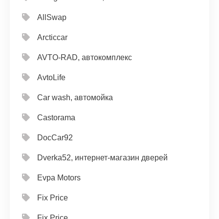
AllSwap
Arcticcar
AVTO-RAD, автокомплекс
AvtoLife
Car wash, автомойка
Castorama
DocCar92
Dverka52, интернет-магазин дверей
Evpa Motors
Fix Price
Fix Price