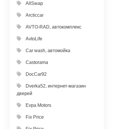
AllSwap
Arcticcar
AVTO-RAD, автокомплекс
AvtoLife
Car wash, автомойка
Castorama
DocCar92
Dverka52, интернет-магазин
дверей
Evpa Motors
Fix Price
Fix Price