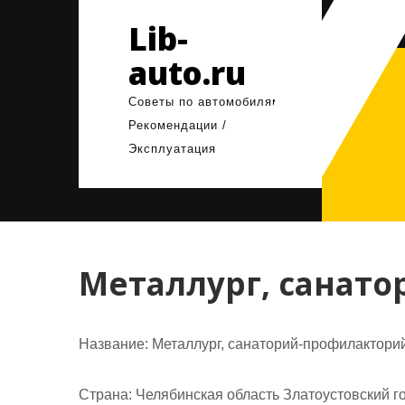
Перейти
Lib-
к
содержимому
auto.ru
Советы по автомобилям /
Рекомендации /
Эксплуатация
Металлург, санат
Название:
Металлург, санаторий-профилактори
Страна:
Челябинская область Златоустовский го