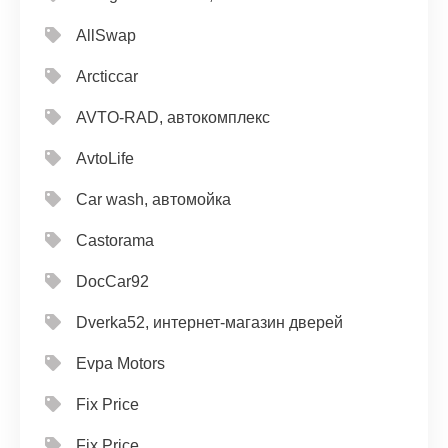
AllSwap
Arcticcar
AVTO-RAD, автокомплекс
AvtoLife
Car wash, автомойка
Castorama
DocCar92
Dverka52, интернет-магазин дверей
Evpa Motors
Fix Price
Fix Price