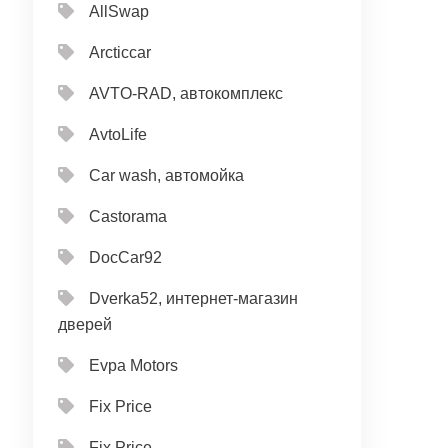
AllSwap
Arcticcar
AVTO-RAD, автокомплекс
AvtoLife
Car wash, автомойка
Castorama
DocCar92
Dverka52, интернет-магазин
дверей
Evpa Motors
Fix Price
Fix Price