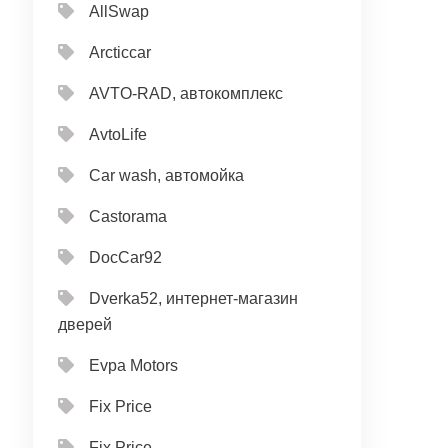
AllSwap
Arcticcar
AVTO-RAD, автокомплекс
AvtoLife
Car wash, автомойка
Castorama
DocCar92
Dverka52, интернет-магазин
дверей
Evpa Motors
Fix Price
Fix Price