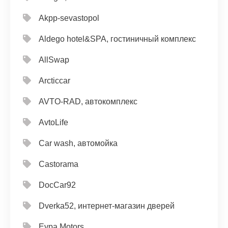
Akpp-sevastopol
Aldego hotel&SPA, гостиничный комплекс
AllSwap
Arcticcar
AVTO-RAD, автокомплекс
AvtoLife
Car wash, автомойка
Castorama
DocCar92
Dverka52, интернет-магазин дверей
Evpa Motors