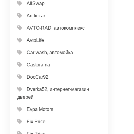
AllSwap
Arcticcar
AVTO-RAD, автокомплекс
AvtoLife
Car wash, автомойка
Castorama
DocCar92
Dverka52, интернет-магазин
дверей
Evpa Motors
Fix Price
Fix Price