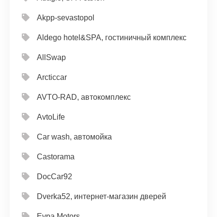
Akpp-sevastopol
Aldego hotel&SPA, гостиничный комплекс
AllSwap
Arcticcar
AVTO-RAD, автокомплекс
AvtoLife
Car wash, автомойка
Castorama
DocCar92
Dverka52, интернет-магазин дверей
Evpa Motors