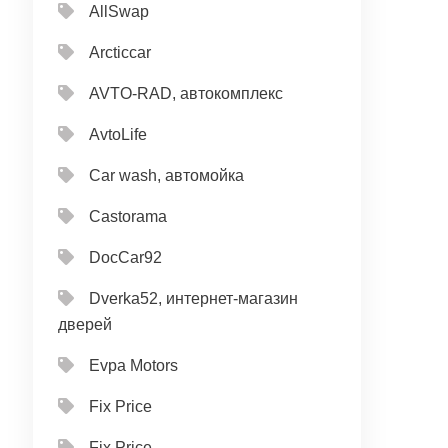
AllSwap
Arcticcar
AVTO-RAD, автокомплекс
AvtoLife
Car wash, автомойка
Castorama
DocCar92
Dverka52, интернет-магазин
дверей
Evpa Motors
Fix Price
Fix Price