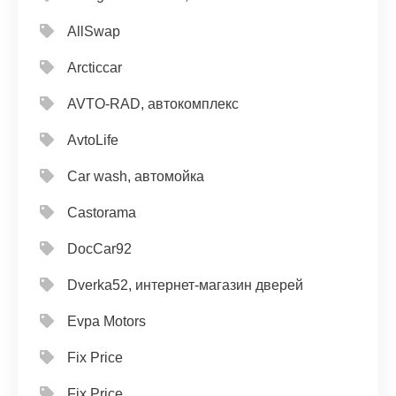
AllSwap
Arcticcar
AVTO-RAD, автокомплекс
AvtoLife
Car wash, автомойка
Castorama
DocCar92
Dverka52, интернет-магазин дверей
Evpa Motors
Fix Price
Fix Price