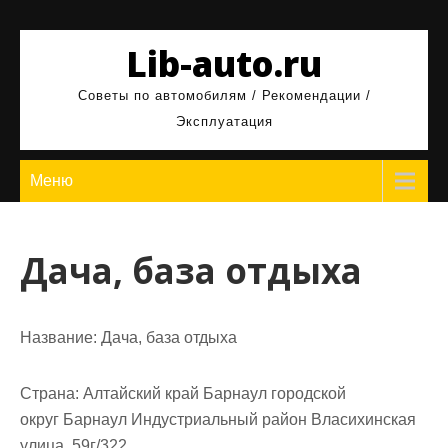
Перейти
к
Lib-auto.ru
содержимому
Советы по автомобилям / Рекомендации /
Эксплуатация
Меню
Дача, база отдыха
Название:
Дача, база отдыха
Страна:
Алтайский край Барнаул городской
округ Барнаул Индустриальный район Власихинская
улица, 59г/322