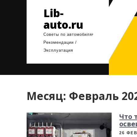
Перейти
Lib-
к
содержимому
auto.ru
Советы по автомобилям /
Рекомендации /
Эксплуатация
Месяц:
Февраль 20
Что 
осв
26 ФЕВ