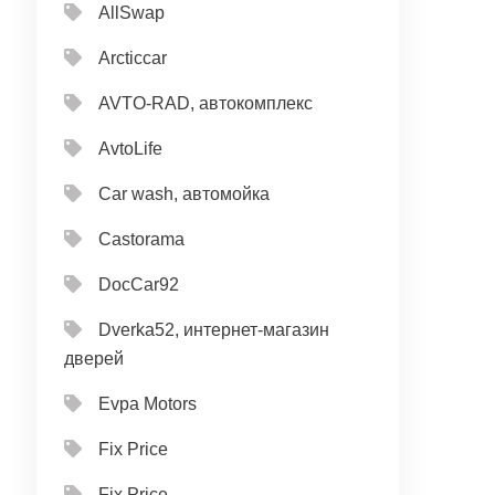
AllSwap
Arcticcar
AVTO-RAD, автокомплекс
AvtoLife
Car wash, автомойка
Castorama
DocCar92
Dverka52, интернет-магазин
дверей
Evpa Motors
Fix Price
Fix Price