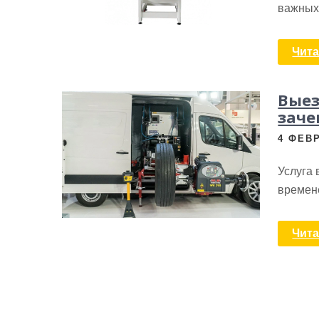
важных
Чита
Выез
заче
4 ФЕВР
Услуга
времен
Чита