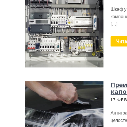
Шкаф у
компон
[…]
Чита
Пре
капо
17 ФЕВ
Антигр
целост