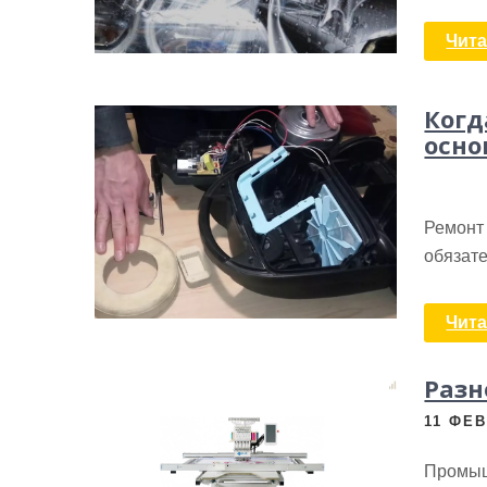
Чита
Когд
осно
Ремонт 
обязате
Чита
Раз
11 ФЕВ
Промыш