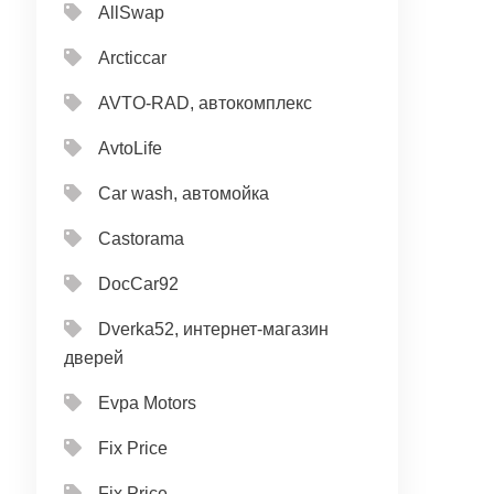
AllSwap
Arcticcar
AVTO-RAD, автокомплекс
AvtoLife
Car wash, автомойка
Castorama
DocCar92
Dverka52, интернет-магазин
дверей
Evpa Motors
Fix Price
Fix Price