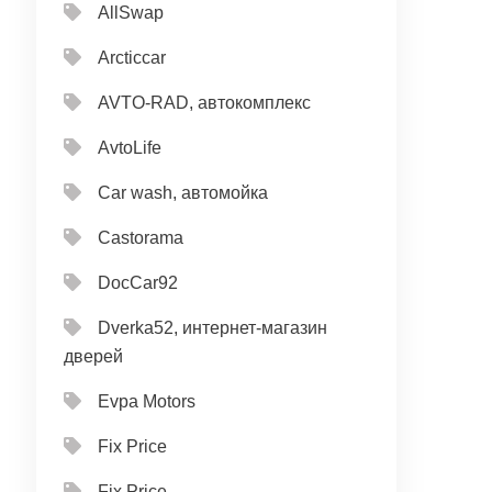
AllSwap
Arcticcar
AVTO-RAD, автокомплекс
AvtoLife
Car wash, автомойка
Castorama
DocCar92
Dverka52, интернет-магазин
дверей
Evpa Motors
Fix Price
Fix Price