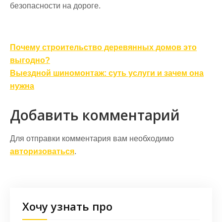
безопасности на дороге.
Навигация
Почему строительство деревянных домов это
по
выгодно?
записям
Выездной шиномонтаж: суть услуги и зачем она
нужна
Добавить комментарий
Для отправки комментария вам необходимо
авторизоваться
.
Хочу узнать про