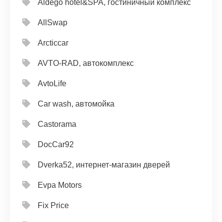
Aldego hotel&SPA, гостиничный комплекс
AllSwap
Arcticcar
AVTO-RAD, автокомплекс
AvtoLife
Car wash, автомойка
Castorama
DocCar92
Dverka52, интернет-магазин дверей
Evpa Motors
Fix Price