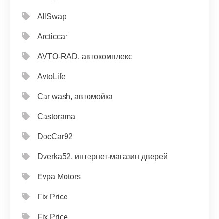
AllSwap
Arcticcar
AVTO-RAD, автокомплекс
AvtoLife
Car wash, автомойка
Castorama
DocCar92
Dverka52, интернет-магазин дверей
Evpa Motors
Fix Price
Fix Price