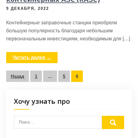
9 ДЕКАБРЯ, 2022
Контейнерные заправочные станции приобрели
большую популярность благодаря небольшим
первоначальным инвестициям, необходимым для […]
Читать далее →
Пагинация
Назад
1
…
5
6
записей
Хочу узнать про